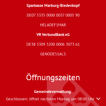
Sparkasse Marburg-Biedenkopf
DE07 5335 0000 0037 0005 90
HELADEF1MAR
VR VerbundBank eG
DE38 5309 3200 0006 3073 61
GENODE51ALS
Öffnungszeiten
Gemeindeverwaltung
:
Klicken, um weitere Öffnungs- oder Schließzeiten auszu
Geschlossen:
öffnet nächsten Montag um 08:00 Uhr