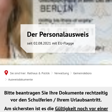
Der Personalausweis
seit 02.08.2021 mit EU-Flagge
Sie sind hier:
Rathaus & Politik
Verwaltung
Gemeindebüro
Ausweisdokumente
Ausweisdokumente
Bitte beantragen Sie Ihre Dokumente rechtzeitig
vor den Schulferien / Ihrem Urlaubsantritt.
Am sichersten ist es die
Gültigkeit noch vor einer