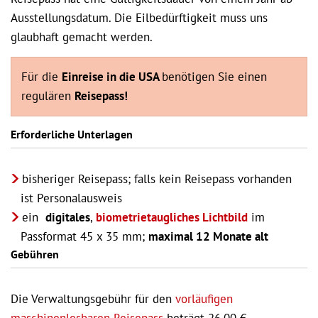
Ausstellungsdatum. Die Eilbedürftigkeit muss uns
glaubhaft gemacht werden.
Für die
Einreise in die USA
benötigen Sie einen
regulären
Reisepass!
Erforderliche Unterlagen
bisheriger Reisepass; falls kein Reisepass vorhanden
ist Personalausweis
ein
digitales
,
biometrietaugliches Lichtbild
im
Passformat 45 x 35 mm;
maximal 12 Monate alt
Gebühren
Die Verwaltungsgebühr für den
vorläufigen
maschinenlesbaren Reisepass
beträgt 26,00 €.