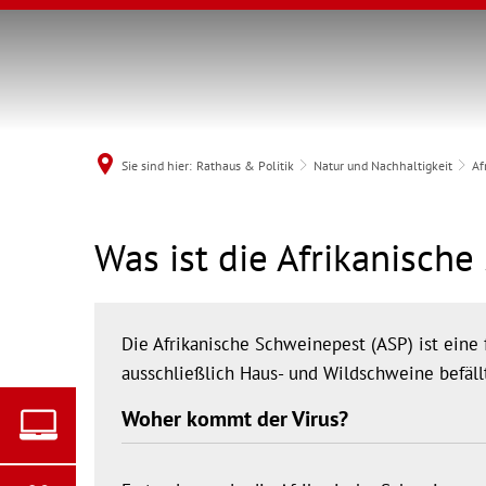
Sie sind hier:
Rathaus & Politik
Natur und Nachhaltigkeit
Af
Afrikanische
Was ist die Afrikanisch
MENÜ
Schweinepest
Die Afrikanische Schweinepest (ASP) ist eine 
ausschließlich Haus- und Wildschweine befäll
Woher kommt der Virus?