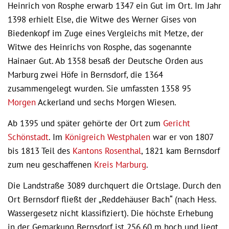
Heinrich von Rosphe erwarb 1347 ein Gut im Ort. Im Jahr
1398 erhielt Else, die Witwe des Werner Gises von
Biedenkopf im Zuge eines Vergleichs mit Metze, der
Witwe des Heinrichs von Rosphe, das sogenannte
Hainaer Gut. Ab 1358 besaß der Deutsche Orden aus
Marburg zwei Höfe in Bernsdorf, die 1364
zusammengelegt wurden. Sie umfassten 1358 95
Morgen
Ackerland und sechs Morgen Wiesen.
Ab 1395 und später gehörte der Ort zum
Gericht
Schönstadt
. Im
Königreich Westphalen
war er von 1807
bis 1813 Teil des
Kantons Rosenthal
, 1821 kam Bernsdorf
zum neu geschaffenen
Kreis Marburg
.
Die Landstraße 3089 durchquert die Ortslage. Durch den
Ort Bernsdorf fließt der „Reddehäuser Bach“ (nach Hess.
Wassergesetz nicht klassifiziert). Die höchste Erhebung
in der Gemarkung Bernsdorf ist 256,60 m hoch und liegt