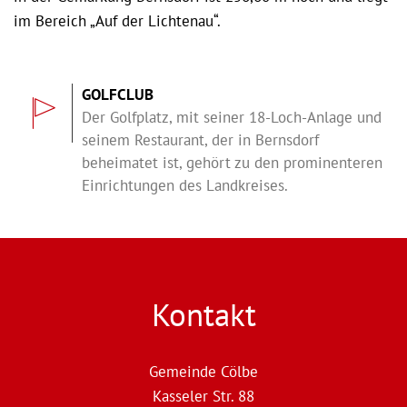
im Bereich „Auf der Lichtenau“.
GOLFCLUB
Der Golfplatz, mit seiner 18-Loch-Anlage und
seinem Restaurant, der in Bernsdorf
beheimatet ist, gehört zu den prominenteren
Einrichtungen des Landkreises.
Kontakt
Gemeinde Cölbe
Kasseler Str. 88