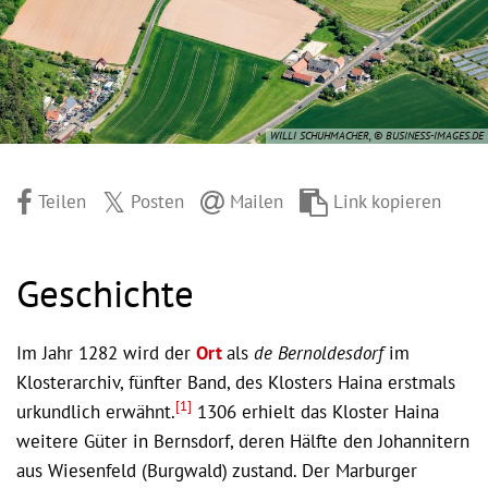
WILLI SCHUHMACHER, © BUSINESS-IMAGES.DE
Teilen
Posten
Mailen
Link kopieren
Geschichte
Im Jahr 1282 wird der
Ort
als
de Bernoldesdorf
im
Klosterarchiv, fünfter Band, des Klosters Haina erstmals
[1]
urkundlich erwähnt.
1306 erhielt das Kloster Haina
weitere Güter in Bernsdorf, deren Hälfte den Johannitern
aus Wiesenfeld (Burgwald) zustand. Der Marburger