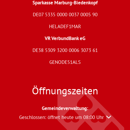
Sparkasse Marburg-Biedenkopf
DE07 5335 0000 0037 0005 90
HELADEF1MAR
VR VerbundBank eG
DE38 5309 3200 0006 3073 61
GENODE51ALS
Öffnungszeiten
Gemeindeverwaltung
:
Klicken, um weitere Öffnungs- oder Schließzeiten 
Geschlossen:
öffnet heute um 08:00 Uhr