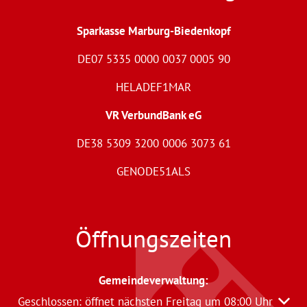
Sparkasse Marburg-Biedenkopf
DE07 5335 0000 0037 0005 90
HELADEF1MAR
VR VerbundBank eG
DE38 5309 3200 0006 3073 61
GENODE51ALS
Öffnungszeiten
Gemeindeverwaltung
:
Klicken, um weitere Öffnungs- oder Schließzeiten auszu
Geschlossen:
öffnet nächsten Freitag um 08:00 Uhr