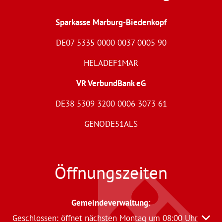
Sparkasse Marburg-Biedenkopf
DE07 5335 0000 0037 0005 90
HELADEF1MAR
VR VerbundBank eG
DE38 5309 3200 0006 3073 61
GENODE51ALS
Öffnungszeiten
Gemeindeverwaltung
:
Klicken, um weitere Öffnungs- oder Schließzeiten auszu
Geschlossen:
öffnet nächsten Montag um 08:00 Uhr