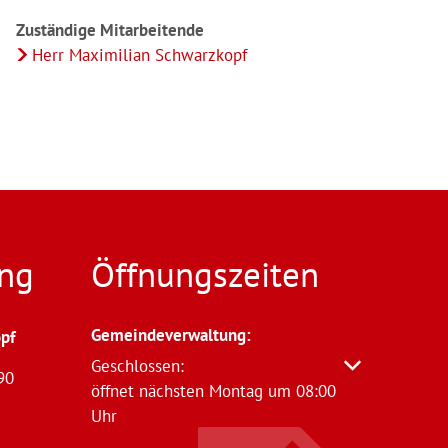
Zuständige Mitarbeitende
Herr Maximilian Schwarzkopf
ng
Öffnungszeiten
Gemeindeverwaltung
:
pf
Klicken, um weitere Öffnungs- oder Schließzeit
Geschlossen:
90
öffnet nächsten Montag um 08:00
Uhr