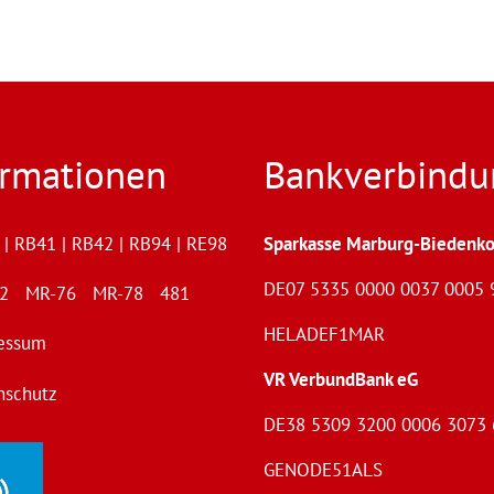
ormationen
Bankverbindu
| RB41 | RB42 | RB94 | RE98
Sparkasse Marburg-Biedenko
DE07 5335 0000 0037 0005 
72 MR-76 MR-78 481
HELADEF1MAR
essum
VR VerbundBank eG
nschutz
DE38 5309 3200 0006 3073 
GENODE51ALS