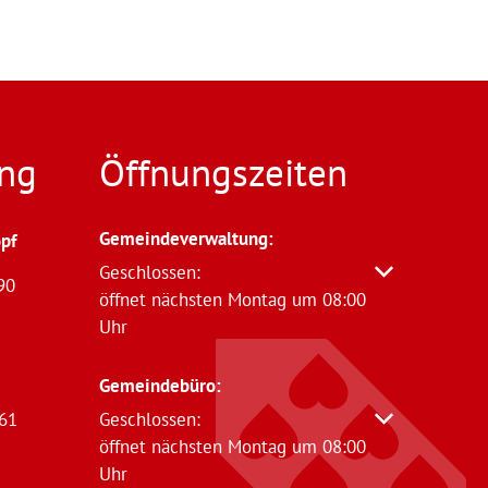
ng
Öffnungszeiten
Gemeindeverwaltung
:
pf
Klicken, um weitere Öffnungs- oder Schließzeit
Geschlossen:
90
öffnet nächsten Montag um 08:00
Uhr
Gemeindebüro:
61
Klicken, um weitere Öffnungs- oder Schließzeit
Geschlossen:
öffnet nächsten Montag um 08:00
Uhr