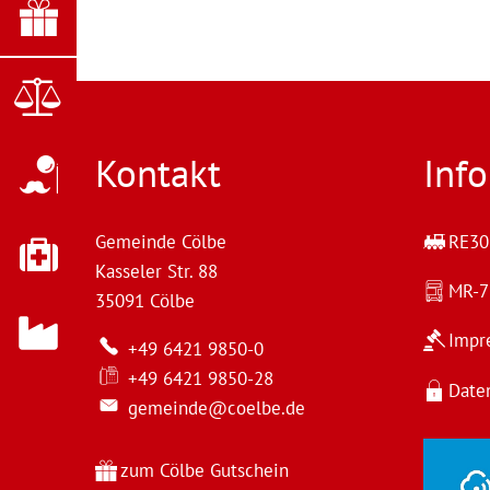
Kontakt
Inf
Gemeinde Cölbe
RE30 
Kasseler Str. 88
MR-
35091
Cölbe
Impr
+49 6421 9850-0
+49 6421 9850-28
Date
gemeinde@coelbe.de
zum Cölbe Gutschein