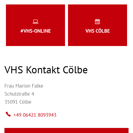
#VHS-ONLINE
VHS CÖLBE
VHS Kontakt Cölbe
Frau
Marion
Falke
Frau Marion Falke
Schulstraße 4
35091
Cölbe
+49 06421 8093943