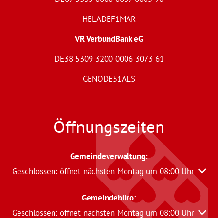
HELADEF1MAR
VR VerbundBank eG
DE38 5309 3200 0006 3073 61
GENODE51ALS
Öffnungszeiten
Gemeindeverwaltung
:
Klicken, um weitere Öffnungs- oder Schließzeiten auszu
Geschlossen:
öffnet nächsten Montag um 08:00 Uhr
Gemeindebüro:
Klicken, um weitere Öffnungs- oder Schließzeiten auszu
Geschlossen:
öffnet nächsten Montag um 08:00 Uhr