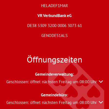
HELADEF1MAR
VR VerbundBank eG
DE38 5309 3200 0006 3073 61
GENODE51ALS
Öffnungszeiten
Gemeindeverwaltung
:
Klicken, um weitere Öffnungs- oder Schließzeiten auszu
Geschlossen:
öffnet nächsten Freitag um 08:00 Uhr
Gemeindebüro:
Klicken, um weitere Öffnungs- oder Schließzeiten auszu
Geschlossen:
öffnet nächsten Freitag um 08:00 Uhr