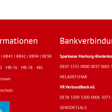
ormationen
Bankverbindu
| RB41 | RB42 | RB94 | RE98
Sparkasse Marburg-Biedenko
DE07 5335 0000 0037 0005 
72 MR-76 MR-78 481
HELADEF1MAR
essum
VR VerbundBank eG
nschutz
DE38 5309 3200 0006 3073 
GENODE51ALS