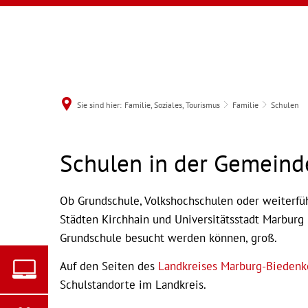
Sie sind hier:
Familie, Soziales, Tourismus
Familie
Schulen
Schulen
Schulen in der Gemeind
MENÜ
Ob Grundschule, Volkshochschulen oder weiterfü
Städten Kirchhain und Universitätsstadt Marburg 
Grundschule besucht werden können, groß.
Auf den Seiten des
Landkreises Marburg-Biedenk
Schulstandorte im Landkreis.