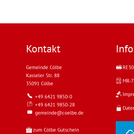
Kontakt
Inf
Gemeinde Cölbe
RE30 
Kasseler Str. 88
MR-
35091
Cölbe
Impr
+49 6421 9850-0
+49 6421 9850-28
Date
gemeinde@coelbe.de
zum Cölbe Gutschein