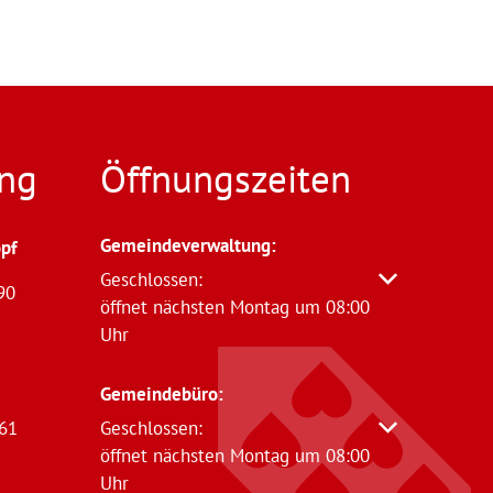
ng
Öffnungszeiten
Gemeindeverwaltung
:
pf
Klicken, um weitere Öffnungs- oder Schließzeit
Geschlossen:
90
öffnet nächsten Montag um 08:00
Uhr
Gemeindebüro:
61
Klicken, um weitere Öffnungs- oder Schließzeit
Geschlossen:
öffnet nächsten Montag um 08:00
Uhr