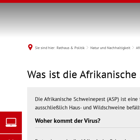
Sie sind hier:
Rathaus & Politik
Natur und Nachhaltigkeit
Af
Afrikanische
Was ist die Afrikanisch
MENÜ
Schweinepest
Die Afrikanische Schweinepest (ASP) ist eine 
ausschließlich Haus- und Wildschweine befäll
Woher kommt der Virus?