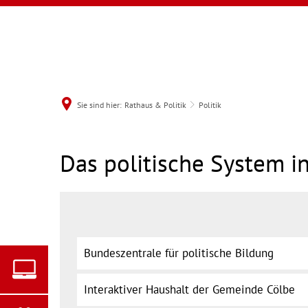
Sie sind hier:
Rathaus & Politik
Politik
Politik
Das politische System i
MENÜ
Bundeszentrale für politische Bildung
Interaktiver Haushalt der Gemeinde Cölbe