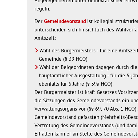
Angelegenheiten unter demokratischer Mitwir
regeln.
Der
Gemeindevorstand
ist kollegial struktur
unterscheiden sich hinsichtlich des Wahlverfa
Amtszeit:
Wahl des Bürgermeisters - für eine Amtszeit
Gemeinde (§ 39 HGO)
Wahl der Beigeordneten dagegen durch die
hauptamtlicher Ausgestaltung - für die 5-j
ebenfalls für 6 Jahre (§ 39a HGO).
Der Bürgermeister ist kraft Gesetzes Vorsitz
die Sitzungen des Gemeindevorstands ein und 
Verwaltungsorgans vor (§§ 69, 70 Abs. 1 HGO)
Gemeindevorstand gefassten (Mehrheits-)Besch
Vertretung des Gemeindevorstands (und damit
Eilfällen kann er an Stelle des Gemeindevorst