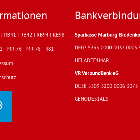
ormationen
Bankverbindu
| RB41 | RB42 | RB94 | RE98
Sparkasse Marburg-Biedenko
DE07 5335 0000 0037 0005 
72 MR-76 MR-78 481
HELADEF1MAR
essum
VR VerbundBank eG
nschutz
DE38 5309 3200 0006 3073 
GENODE51ALS