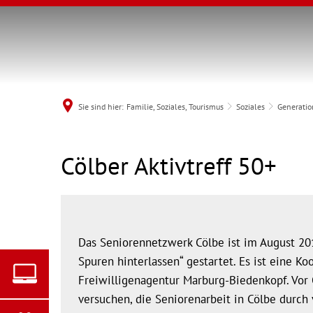
Sie sind hier:
Familie, Soziales, Tourismus
Soziales
Generatio
Cölber
Cölber Aktivtreff 50+
MENÜ
Aktivtreff
50+
Das Seniorennetzwerk Cölbe ist im August 201
Spuren hinterlassen“ gestartet. Es ist eine K
Freiwilligenagentur Marburg-Biedenkopf. Vor O
versuchen, die Seniorenarbeit in Cölbe durch