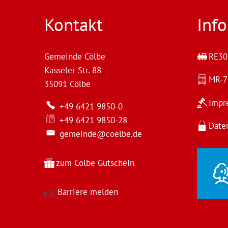
Kontakt
Inf
Gemeinde Cölbe
RE30 
Kasseler Str. 88
MR-
35091
Cölbe
Impr
+49 6421 9850-0
+49 6421 9850-28
Date
gemeinde@coelbe.de
zum Cölbe Gutschein
Barriere melden