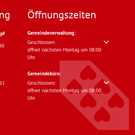
ng
Öffnungszeiten
Gemeindeverwaltung
:
pf
Klicken, um weitere Öffnungs- oder Schließzeit
Geschlossen:
90
öffnet nächsten Montag um 08:00
Uhr
Gemeindebüro:
61
Klicken, um weitere Öffnungs- oder Schließzeit
Geschlossen:
öffnet nächsten Montag um 08:00
Uhr