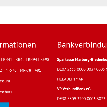
ormationen
Bankverbindu
| RB41 | RB42 | RB94 | RE98
Sparkasse Marburg-Biedenko
DE07 5335 0000 0037 0005 
72 MR-76 MR-78 481
HELADEF1MAR
essum
VR VerbundBank eG
nschutz
DE38 5309 3200 0006 3073 