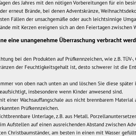
en des Jahres mit den nötigen Vorbereitungen für ein besinn
der erneut Brände, bei denen Adventskränze, Weihnachtsdek
meisten Fällen der unsachgemäße oder auch leichtsinnige Um
Brände mit Kerzen ereignen sich an den Feiertagen zwischen 
 ohne eine unangenehme Überraschung verbracht werde
htung bei den Produkten auf Prüfkennzeichen, wie z.B. TÜV-,
zen der Feuchtigkeitsgehalt ist, desto schwerer ist die Ent
mer von oben nach unten an und löschen Sie diese später 
eaufsichtigt, insbesondere wenn Kinder anwesend sind.
t einer Wachsauffangschale aus nicht brennbarem Material aus
erkannten Prüfkennzeichen.
chtbrennbare Unterlage, z.B. aus Metall. Porzellanuntersetz
eim Aufstellen auf einen ausreichenden Abstand zwischen Ad
en Christbaumständer, am besten in einen mit Wasser gefüllt