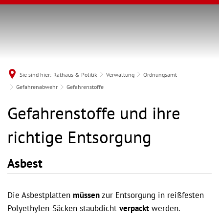
Sie sind hier:
Rathaus & Politik
Verwaltung
Ordnungsamt
Gefahrenabwehr
Gefahrenstoffe
Gefahrenstoffe
Gefahrenstoffe und ihre
richtige Entsorgung
Asbest
Die Asbestplatten
müssen
zur Entsorgung in reißfesten
Polyethylen-Säcken staubdicht
verpackt
werden.