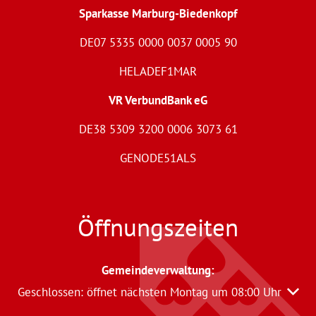
Sparkasse Marburg-Biedenkopf
DE07 5335 0000 0037 0005 90
HELADEF1MAR
VR VerbundBank eG
DE38 5309 3200 0006 3073 61
GENODE51ALS
Öffnungszeiten
Gemeindeverwaltung
:
Klicken, um weitere Öffnungs- oder Schließzeiten auszu
Geschlossen:
öffnet nächsten Montag um 08:00 Uhr